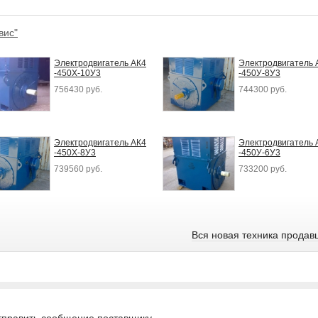
вис"
Электродвигатель АК4
Электродвигатель 
-450Х-10У3
-450У-8У3
756430 руб.
744300 руб.
Электродвигатель АК4
Электродвигатель 
-450Х-8У3
-450У-6У3
739560 руб.
733200 руб.
Вся новая техника продав
править сообщение поставщику