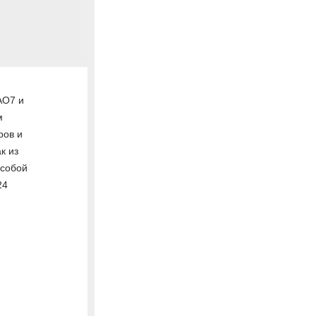
АО7 и
м
ров и
к из
 собой
24