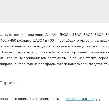
е электродвигатели марки А4, АК4, ДАЗО4, 1ВАО, ВАО2, ВАО4, В
 400 и 450 габарите, ДАЗО4 в 400 и 450 габарите мы устанавливае
ературы подшипниковых узлов, а также возможна установка прибо
. Готовы предложить к поставке большой ассортимент продукции ка
тоит из опытных специалистов, поэтому мы не боимся ставить перед
цирована, гарантия на электродвигатели нашего производства от 
Сервис"
ная электроника и автоматика новые:
электродвигатели
141